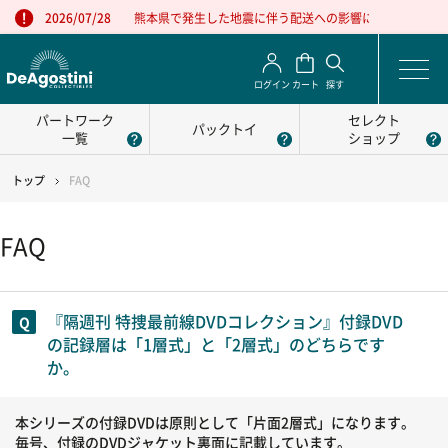
熊本県で発生した地震に伴う配送への影響について
2026/07/28
ログイン
カート
探す
パートワーク
セレクト
パックトイ
一覧
ショップ
トップ
FAQ
FAQ
『隔週刊 特捜最前線DVDコレクション』付録DVD
の記録層は「1層式」と「2層式」のどちらです
か。
本シリーズの付録DVDは原則として「片面2層式」になります。
毎号、付録のDVDジャケット裏面に記載しています。