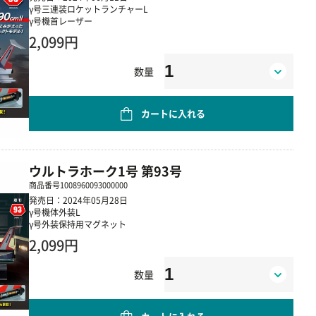
γ号三連装ロケットランチャーL
γ号機首レーザー
2,099円
数量
カートに入れる
ウルトラホーク1号 第93号
商品番号
1008960093000000
発売日：2024年05月28日
γ号機体外装L
γ号外装保持用マグネット
2,099円
数量