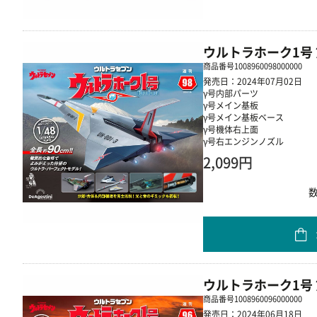
ウルトラホーク1号 
商品番号
1008960098000000
発売日：2024年07月02日
γ号内部パーツ
γ号メイン基板
γ号メイン基板ベース
γ号機体右上面
γ号右エンジンノズル
2,099円
ウルトラホーク1号 
商品番号
1008960096000000
発売日：2024年06月18日