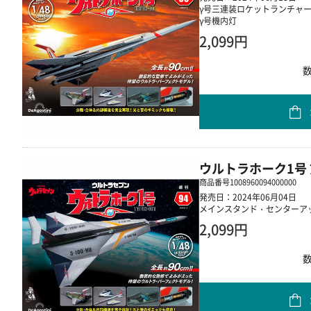
γ号三連装ロケットランチャー
γ号機内灯
2,099円
ウルトラホーク1号 
商品番号
1008960094000000
発売日：2024年06月04日
メインスタンド・センターア
2,099円