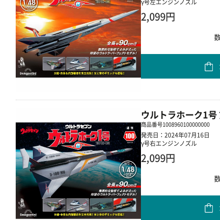
γ号左エンジンノズル
2,099円
ウルトラホーク1号 
商品番号
1008960100000000
発売日：2024年07月16日
γ号右エンジンノズル
2,099円