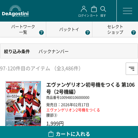
ログイン
カート
探す
パートワーク
セレクト
パックトイ
一覧
ショップ
絞り込み条件
バックナンバー
97-120件目のアイテム （全3,486件）
エヴァンゲリオン初号機をつくる 第106
号（2号機編）
商品番号
1009480106000000
発売日：2026年02月17日
エヴァンゲリオン2号機をつくる
腰部③
1,999円
カートに入れる
数量