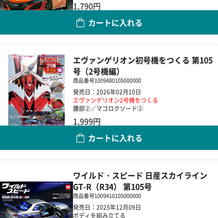
1,790円
カートに入れる
数量
エヴァンゲリオン初号機をつくる 第105
号（2号機編）
商品番号
1009480105000000
発売日：2026年02月10日
エヴァンゲリオン2号機をつくる
腰部②／マゴロクソード②
1,999円
カートに入れる
数量
ワイルド・スピード 日産スカイライン
GT-R（R34） 第105号
商品番号
1009410105000000
発売日：2025年12月09日
ボディを組み立てる