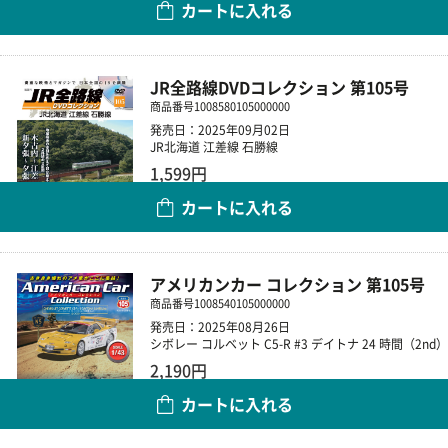
カートに入れる
数量
JR全路線DVDコレクション 第105号
商品番号
1008580105000000
発売日：2025年09月02日
JR北海道 江差線 石勝線
1,599円
カートに入れる
数量
アメリカンカー コレクション 第105号
商品番号
1008540105000000
発売日：2025年08月26日
シボレー コルベット C5-R #3 デイトナ 24 時間（2nd）
2,190円
カートに入れる
数量