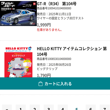
GT-R（R34） 第104号
商品番号
1009410104000000
発売日：2025年11月11日
ワイヤーの固定とランプ点灯テスト
1,999円
在庫がありません。
HELLO KITTY アイテムコレクション 第
104号
商品番号
1008530104000000
発売日：2025年08月26日
ビッグクリップ
1,790円
カートに入れる
数量
«
1
2
3
4
5
6
7