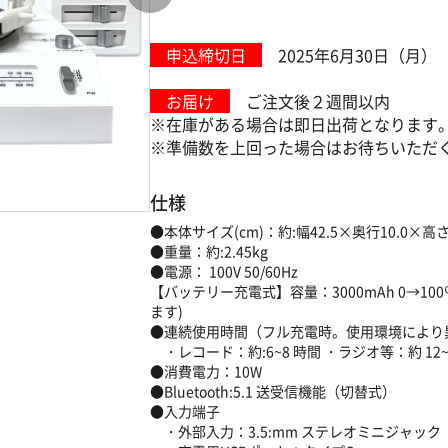
申込締切日
2025年6月30日（月）
お届け
ご注文後２週間以内
※在庫がある場合は即日出荷となります
※準備数を上回った場合はお待ちいただ
仕様
●本体サイズ(cm)：約:幅42.5×奥行10.0×高さ2
●重量：約:2.45kg
●電源： 100V 50/60Hz
【バッテリー充電式】容量：3000mAh 0→
ます)
●連続使用時間（フル充電時。使用環境により
・レコード：約:6~8 時間 ・ラジオ等：約 12~
●消費電力：10W
●Bluetooth:5.1 送受信機能（切替式）
●入力端子
・外部入力：3.5:mm ステレオミニジャック