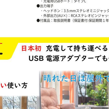
・充電用USBポート：タイプC
●出力端子
・ヘッドホン：3.5:mmステレオミニジャッ
・外部出力(AU×)：RCAステレオピンジャック
●付属品：取扱説明書（保証書付:保証期間１年）