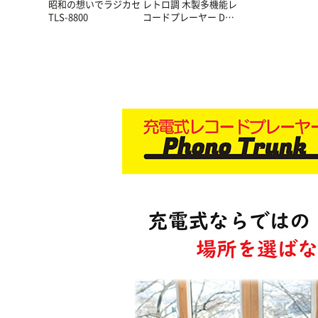
昭和の想いでラジカセ
レトロ調 木製多機能レ
TLS-8800
コードプレーヤー DS-
618A