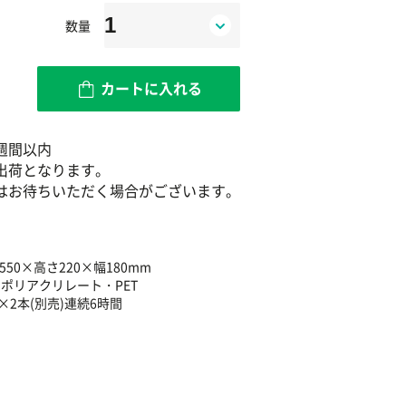
数量
カートに入れる
週間以内
出荷となります。
はお待ちいただく場合がございます。
50×高さ220×幅180mm
・ポリアクリレート・PET
×2本(別売)連続6時間