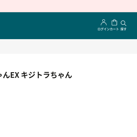
ログイン
カート
探す
んEX キジトラちゃん