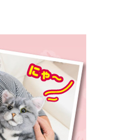
ねこちゃんEX
なでなでワンちゃん秋
ヤンちゃん
田犬HACHI-EX