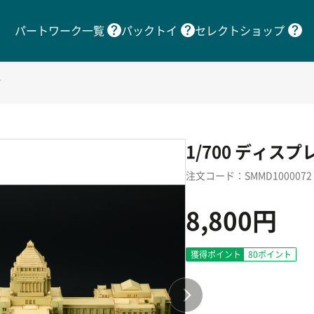
パートワーク一覧
パックトイ
セレクトショップ
グ
1/700 ディス
注文コード：SMMD1000072
8,800円
獲得ポイント
80
ポイント