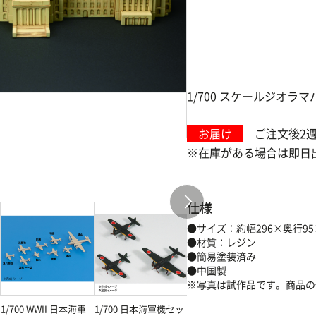
1/700 スケールジオラマ
お届け
ご注文後2
※在庫がある場合は即日
仕様
●サイズ：約幅296×奥行95
●材質：レジン
●簡易塗装済み
●中国製
※写真は試作品です。商品の
1/700 WWII 日本海軍
1/700 日本海軍機セッ
東宝怪獣コレクション
1/700