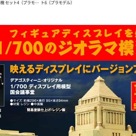
機 セット4（プラモデ
ト6（プラモデル）
特別版 第二弾
セット
ル）
ル）