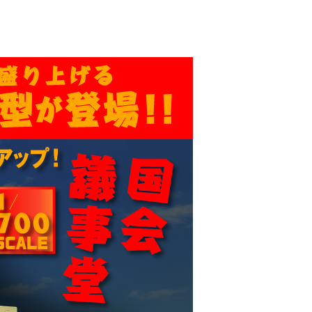
1（プラモデ
模型 旧和光ビル 現
セット2（プラモデ
SEIKO HOUSE
ル）