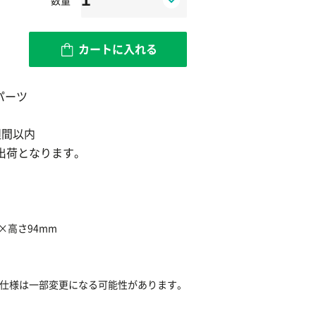
カートに入れる
パーツ
週間以内
出荷となります。
×高さ94mm
仕様は一部変更になる可能性があります。
 陸上自衛隊 車両
1/700 ディスプレイ用
1/700 陸上自衛隊 車両