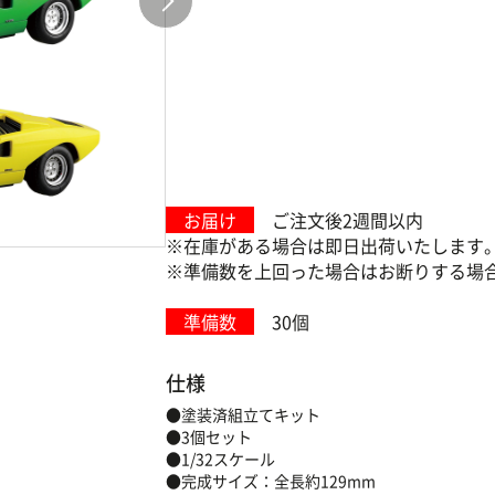
お届け
ご注文後2週間以内
※在庫がある場合は即日出荷いたします
※準備数を上回った場合はお断りする場
準備数
30個
仕様
●塗装済組立てキット
●3個セット
●1/32スケール
●完成サイズ：全長約129mm