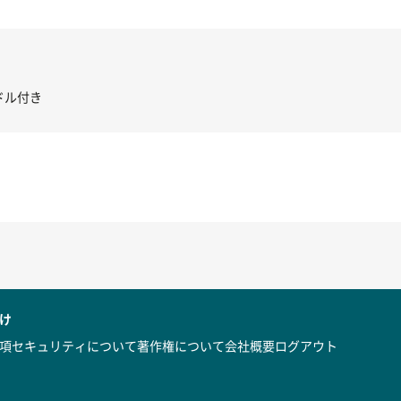
き コントローラー＆ポイント切り替えスイッチRC-02/C002 /A062
け
項
セキュリティについて
著作権について
会社概要
ログアウト