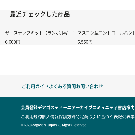
最近チェックした商品
ザ・スナップキット（ランボルギーニ カウンタック）3種セット
マスコン型コントロールハンドル付
6,600円
6,556円
ご利用ガイド
よくある質問
お問い合わせ
会員登録
デアゴスティーニアーカイブ
コミュニティ
書店様向
ご利用規約
個人情報保護方針
特定商取引に基づく表記
公表事
© K.K.DeAgostini Japan All Rights Reserved.