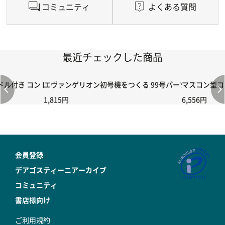
コミュニティ
よくある質問
最近チェックした商品
付き コントローラー＆ポイント切り替えスイッチRC-02/C002 /A06
エヴァンゲリオン初号機をつくる 99号パーツセット
マスコン型コン
1,815円
6,556円
会員登録
デアゴスティーニアーカイブ
コミュニティ
書店様向け
ご利用規約