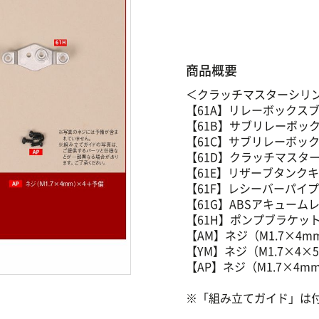
商品概要
＜クラッチマスターシリ
【61A】リレーボックス
【61B】サブリレーボッ
【61C】サブリレーボック
【61D】クラッチマスタ
【61E】リザーブタンク
【61F】レシーバーパイ
【61G】ABSアキューム
【61H】ポンプブラケッ
【AM】ネジ（M1.7×4
【YM】ネジ（M1.7×4×
【AP】ネジ（M1.7×4m
※「組み立てガイド」は