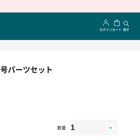
ログイン
カート
探す
 61号パーツセット
数量