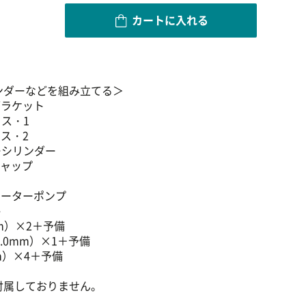
カートに入れる
ンダーなどを組み立てる＞
ブラケット
クス・1
ス・2
ーシリンダー
キャップ
プ
レーターポンプ
ト
mm）×2＋予備
5.0mm）×1＋予備
m）×4＋予備
付属しておりません。