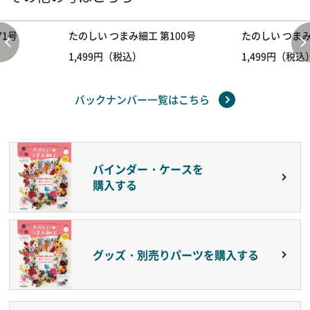
71号
たのしい つまみ細工 第100号
たのしい つまみ
1,499円（税込）
1,499円（税込
バックナンバー一覧はこちら
バインダー・ケースを
購入する
グッズ・別売りパーツを購入する