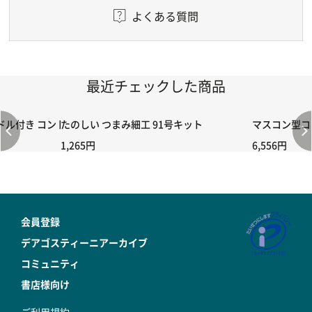
よくある質問
最近チェックした商品
付き コントローラー＆ポイント切り替えスイッチRC-02/C002 /A06
たのしい つまみ細工 91号キット
マスコン型コン
1,265円
6,556円
会員登録
デアゴスティーニアーカイブ
コミュニティ
書店様向け