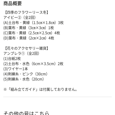
商品概要
【四季のフラワーリース冬】
アイビー②（全2回）
(A)土台布・黄緑（1.5㎝×1.8㎝）3枚
(B)葉布・黄緑（3㎝×3㎝）1枚
(C)葉布・黄緑（2.5㎝×2.5㎝）4枚
(D)葉布・黄緑（2㎝×2㎝）4枚
【花々のアクセサリー雑貨】
アンブレラ①（全2回）
(1)台紙2枚
(2)土台布・水色（6cm×3.5cm）2枚
(3)ワイヤー1本
(4)刺練糸・ピンク（30cm）
(5)刺練糸・水色（20cm）
※「組み立てガイド」は付属しておりません。
その他の号はこちら