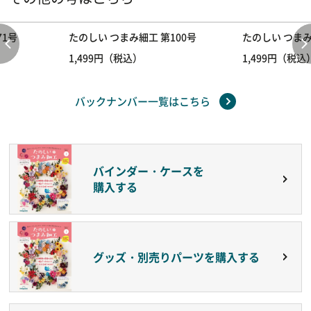
71号
たのしい つまみ細工 第100号
たのしい つまみ
1,499円（税込）
1,499円（税込
バックナンバー一覧はこちら
バインダー・ケースを
購入する
グッズ・別売りパーツを購入する