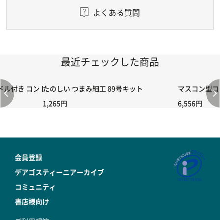
よくある質問
最近チェックした商品
付き コントローラー＆ポイント切り替えスイッチRC-02/C002 /A06
たのしい つまみ細工 89号キット
マスコン型コン
1,265円
6,556円
会員登録
デアゴスティーニアーカイブ
コミュニティ
書店様向け