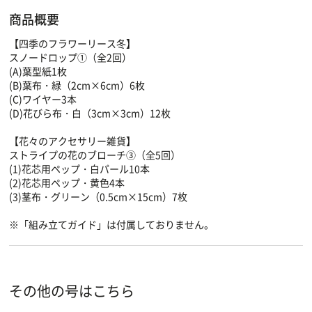
商品概要
【四季のフラワーリース冬】
スノードロップ①（全2回）
(A)葉型紙1枚
(B)葉布・緑（2cm×6cm）6枚
(C)ワイヤー3本
(D)花びら布・白（3cm×3cm）12枚
【花々のアクセサリー雑貨】
ストライプの花のブローチ③（全5回）
(1)花芯用ペップ・白パール10本
(2)花芯用ペップ・黄色4本
(3)茎布・グリーン（0.5cm×15cm）7枚
※「組み立てガイド」は付属しておりません。
その他の号はこちら