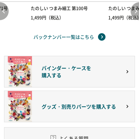
71号
たのしい つまみ細工 第100号
たのしい つまみ
1,499円（税込）
1,499円（税込
バックナンバー一覧はこちら
バインダー・ケースを
購入する
グッズ・別売りパーツを購入する
よくある質問