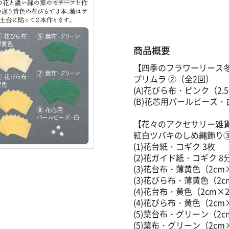
商品概要
【四季のフラワーリース
プリムラ ②（全2回）
(A)花びら布・ピンク（2.5
(B)花芯用パールビーズ・
【花々のアクセサリー雑
紅白ツバキのしめ縄飾り
(1)花台紙・コギク 3枚
(2)花ガイド紙・コギク 8
(3)花台布・薄黄色（2cm
(3)花びら布・薄黄色（2c
(4)花台布・黄色（2cm×
(4)花びら布・黄色（2cm
(5)葉台布・グリーン（2c
(5)葉布・グリーン（2cm