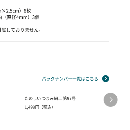
m×2.5cm）8枚
白（直径4mm）3個
付属しておりません。
バックナンバー一覧はこちら
たのしい つまみ細工 第97号
たのしい
1,499円（税込）
1,499