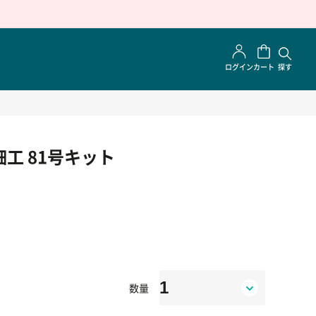
ログイン
カート
探す
工 81号キット
数量