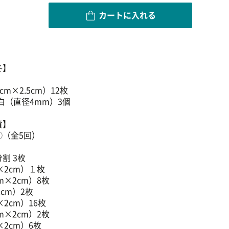
カートに入れる
冬】
cm×2.5cm）12枚
白（直径4mm）3個
貨】
③（全5回）
分割 3枚
×2cm）１枚
m×2cm）8枚
2cm）2枚
×2cm）16枚
m×2cm）2枚
×2cm）6枚