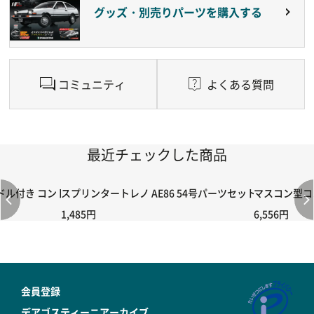
グッズ・別売りパーツを購入する
コミュニティ
よくある質問
最近チェックした商品
付き コントローラー＆ポイント切り替えスイッチRC-02/C002 /A06
スプリンタートレノ AE86 54号パーツセット
マスコン型コン
1,485円
6,556円
会員登録
デアゴスティーニアーカイブ