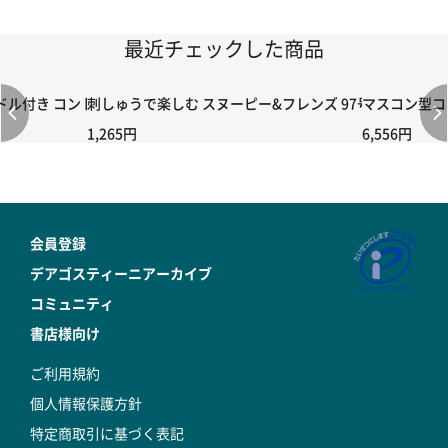
最近チェックした商品
付き コントローラー＆ポイント切り替えスイッチRC-02/C002 /A06
刺しゅうで楽しむ スヌーピー&フレンズ 97号キット
マスコン型コン
1,265円
6,556円
会員登録
デアゴスティーニアーカイブ
コミュニティ
書店様向け
ご利用規約
個人情報保護方針
特定商取引に基づく表記