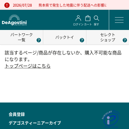
熊本県で発生した地震に伴う配送への影響について
2026/07/28
ログイン
カート
探す
パートワーク
セレクト
パックトイ
一覧
ショップ
該当するページ/商品が存在しないか、購入不可能な商品
になります。
トップページはこちら
会員登録
デアゴスティーニアーカイブ