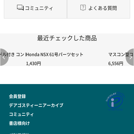
コミュニティ
よくある質問
最近チェックした商品
付き コントローラー＆ポイント切り替えスイッチRC-02/C002 /A06
Honda NSX 61号パーツセット
マスコン型コン
1,430円
6,556円
会員登録
デアゴスティーニアーカイブ
コミュニティ
書店様向け