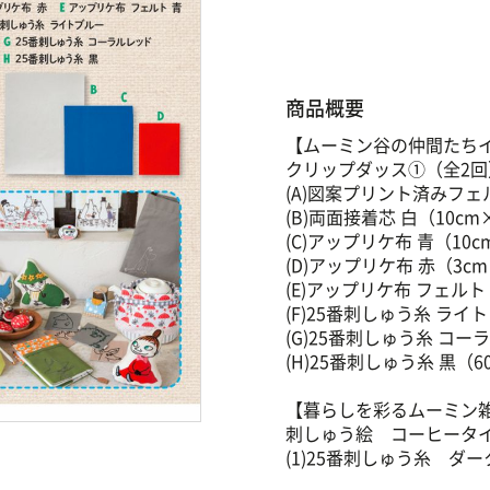
商品概要
【ムーミン谷の仲間たち
クリップダッス①（全2回
(A)図案プリント済みフェル
(B)両面接着芯 白（10cm
(C)アップリケ布 青（10c
(D)アップリケ布 赤（3c
(E)アップリケ布 フェルト
(F)25番刺しゅう糸 ライ
(G)25番刺しゅう糸 コ
(H)25番刺しゅう糸 黒（6
【暮らしを彩るムーミン
刺しゅう絵 コーヒータ
(1)25番刺しゅう糸 ダ