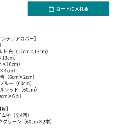
カートに入れる
インテリアカバー】
）
ト 白（12cm×13cm）
×13cm）
m×10cm）
m×4cm）
 青（6cm×2cm）
トブルー（60cm）
ーラルレッド（60cm）
0cm×6本）
雑貨】
イム④（全4回）
ークグリーン（60cm×2本）