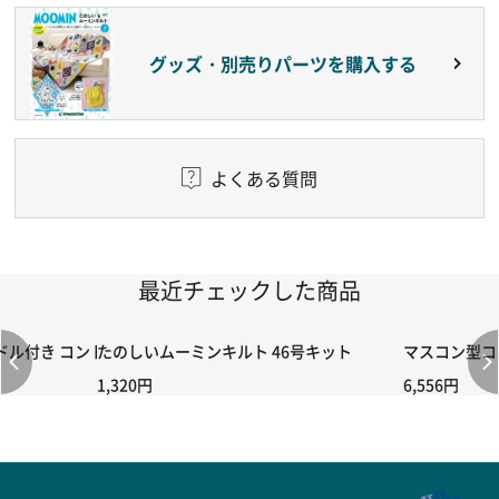
グッズ・別売りパーツを購入する
よくある質問
最近チェックした商品
付き コントローラー＆ポイント切り替えスイッチRC-02/C002 /A06
たのしいムーミンキルト 46号キット
マスコン型コン
1,320円
6,556円