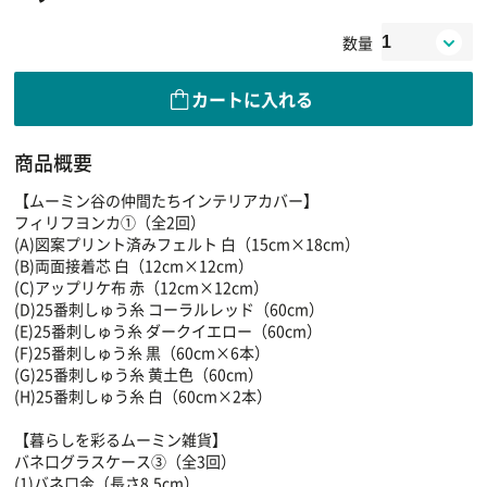
数量
カートに入れる
商品概要
【ムーミン谷の仲間たちインテリアカバー】
フィリフヨンカ①（全2回）
(A)図案プリント済みフェルト 白（15cm×18cm）
(B)両面接着芯 白（12cm×12cm）
(C)アップリケ布 赤（12cm×12cm）
(D)25番刺しゅう糸 コーラルレッド（60cm）
(E)25番刺しゅう糸 ダークイエロー（60cm）
(F)25番刺しゅう糸 黒（60cm×6本）
(G)25番刺しゅう糸 黄土色（60cm）
(H)25番刺しゅう糸 白（60cm×2本）
【暮らしを彩るムーミン雑貨】
バネ口グラスケース③（全3回）
(1)バネ口金（長さ8.5cm）