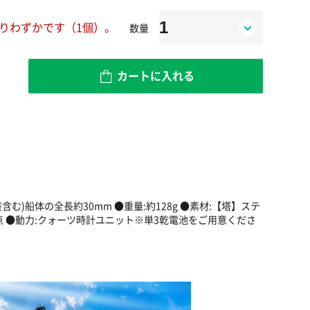
りわずかです（1個）。
数量
カートに入れる
含む)船体の全長約30mm ●重量:約128g ●素材:【塔】ステ
点 ●動力:クォーツ時計ユニット※単3乾電池をご用意くださ