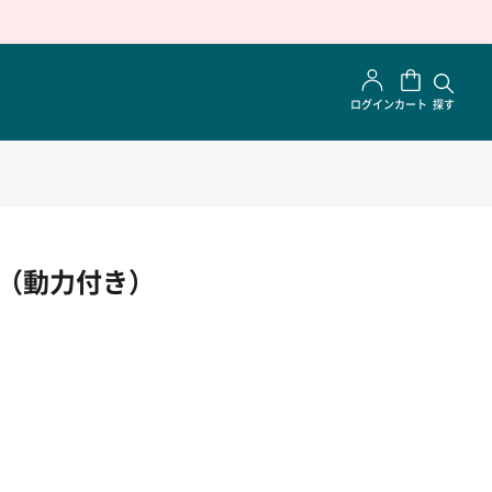
ログイン
カート
探す
船 （動力付き）