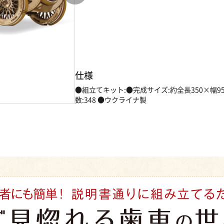
仕様
●組立てキット:●完成サイズ:約全長350×幅95
数:348 ●ウクライナ製