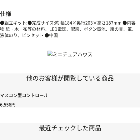
仕様
●組立キット:●完成サイズ:約 幅184×奥行203×高さ187mm ●内容
物:紙・木・布等の材料、LED電球、配線、ボタン電池、絵の具、筆、
液体のり、ピンセット ●中国
他のお客様が閲覧している商品
マスコン型コントロールハンドル付き コントローラー＆ポイント切り替えスイッ
6,556円
最近チェックした商品