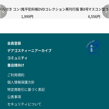
付き コントローラー＆ポイント切り替えスイッチRC-02/C002 /A06
鬼平犯科帳DVDコレクション再刊行版 第8号
マスコン型コン
1,999円
6,556円
会員登録
デアゴスティーニアーカイブ
コミュニティ
書店様向け
ご利用規約
個人情報保護方針
特定商取引に基づく表記
公表事項
セキュリティについて