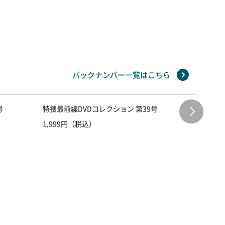
バックナンバー一覧はこちら
号
特捜最前線DVDコレクション 第39号
特捜最前
1,999円（税込）
1,999