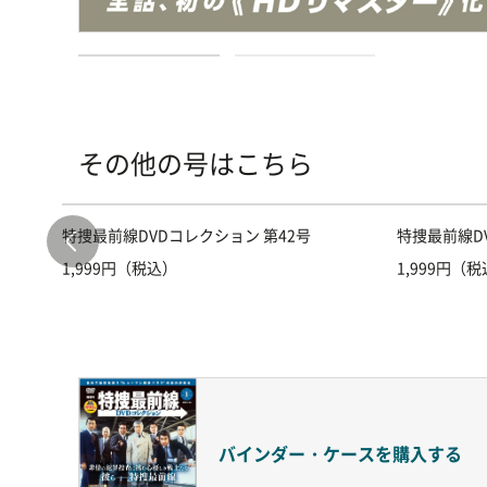
その他の号はこちら
特捜最前線DVDコレクション 第42号
特捜最前線D
1,999円（税込）
1,999円（
バインダー・ケースを
購入する