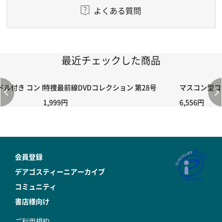
よくある質問
最近チェックした商品
付き コントローラー＆ポイント切り替えスイッチRC-02/C002 /A06
特捜最前線DVDコレクション 第28号
マスコン型コン
1,999円
6,556円
会員登録
デアゴスティーニアーカイブ
コミュニティ
書店様向け
ご利用規約