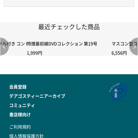
最近チェックした商品
付き コントローラー＆ポイント切り替えスイッチRC-02/C002 /A06
特捜最前線DVDコレクション 第19号
マスコン型コン
1,999円
6,556円
会員登録
デアゴスティーニアーカイブ
コミュニティ
書店様向け
ご利用規約
個人情報保護方針