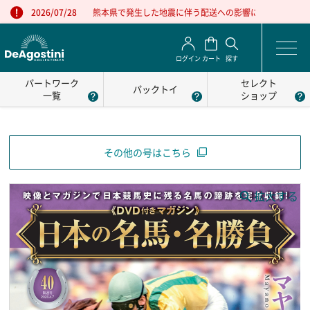
熊本県で発生した地震に伴う配送への影響について
2026/07/28
ログイン
カート
探す
パートワーク
セレクト
パックトイ
一覧
ショップ
その他の号はこちら