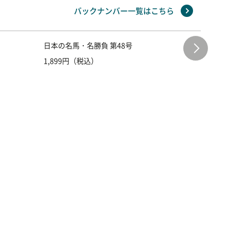
バックナンバー一覧はこちら
日本の名馬・名勝負 第48号
日本の名
1,899円（税込）
1,899