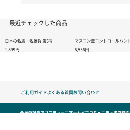
最近チェックした商品
日本の名馬・名勝負 第6号
マスコン型コントロールハンドル付
1,899円
6,556円
ご利用ガイド
よくある質問
お問い合わせ
会員登録
デアゴスティーニアーカイブ
コミュニティ
書店様向
ご利用規約
個人情報保護方針
特定商取引に基づく表記
公表事
© K.K.DeAgostini Japan All Rights Reserved.