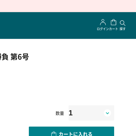
ログイン
カート
探す
負 第6号
数量
カートに入れる