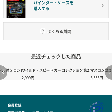
バインダー・ケースを
購入する
よくある質問
最近チェックした商品
付き コントローラー＆ポイント切り替えスイッチRC-02/C002 /A06
ワイルド・スピード カー コレクション 第27号
マスコン型コン
2,999円
6,556円
会員登録