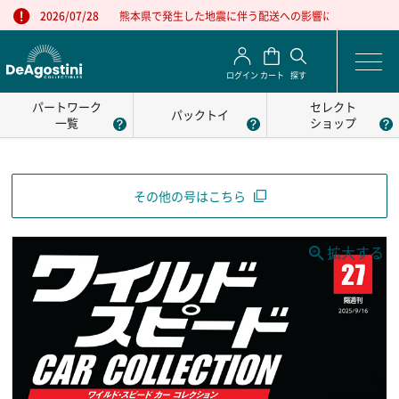
熊本県で発生した地震に伴う配送への影響について
2026/07/28
ログイン
カート
探す
パートワーク
セレクト
パックトイ
一覧
ショップ
その他の号はこちら