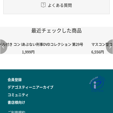
よくある質問
最近チェックした商品
付き コントローラー＆ポイント切り替えスイッチRC-02/C002 /A06
あぶない刑事DVDコレクション 第29号
マスコン型コン
1,999円
6,556円
会員登録
デアゴスティーニアーカイブ
コミュニティ
書店様向け
ご利用規約