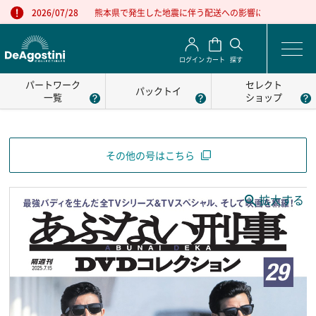
熊本県で発生した地震に伴う配送への影響について
2026/07/28
ログイン
カート
探す
パートワーク
セレクト
パックトイ
一覧
ショップ
その他の号はこちら