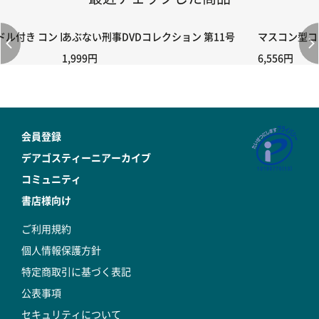
付き コントローラー＆ポイント切り替えスイッチRC-02/C002 /A06
あぶない刑事DVDコレクション 第11号
マスコン型コン
1,999円
6,556円
会員登録
デアゴスティーニアーカイブ
コミュニティ
書店様向け
ご利用規約
個人情報保護方針
特定商取引に基づく表記
公表事項
セキュリティについて