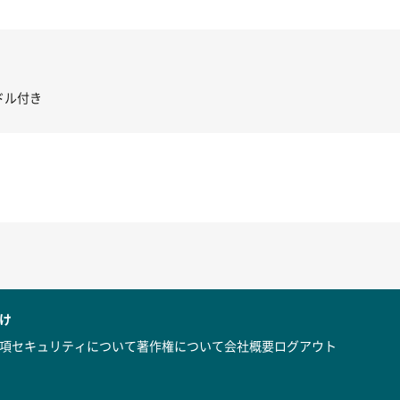
き コントローラー＆ポイント切り替えスイッチRC-02/C002 /A062
け
項
セキュリティについて
著作権について
会社概要
ログアウト