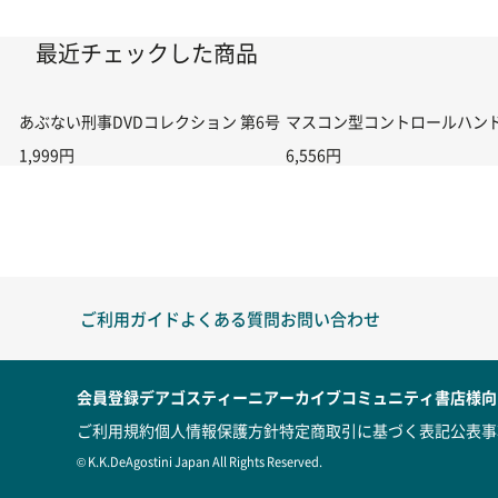
最近チェックした商品
あぶない刑事DVDコレクション 第6号
マスコン型コントロールハンドル付
1,999円
6,556円
ご利用ガイド
よくある質問
お問い合わせ
会員登録
デアゴスティーニアーカイブ
コミュニティ
書店様向
ご利用規約
個人情報保護方針
特定商取引に基づく表記
公表事
© K.K.DeAgostini Japan All Rights Reserved.