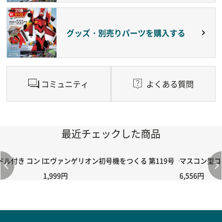
グッズ・別売りパーツを購入する
コミュニティ
よくある質問
最近チェックした商品
付き コントローラー＆ポイント切り替えスイッチRC-02/C002 /A06
エヴァンゲリオン初号機をつくる 第119号（2号機編）
マスコン型コン
1,999円
6,556円