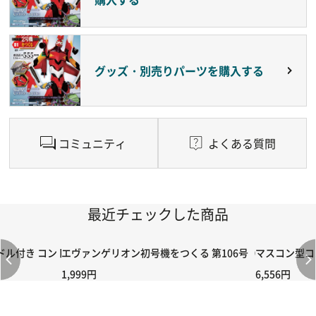
グッズ・別売りパーツを購入する
コミュニティ
よくある質問
最近チェックした商品
付き コントローラー＆ポイント切り替えスイッチRC-02/C002 /A06
エヴァンゲリオン初号機をつくる 第106号（2号機編）
マスコン型コン
1,999円
6,556円