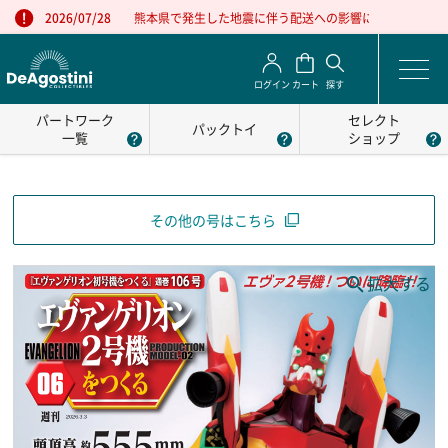
熊本県で発生した地震に伴う配送への影響について
2026/07/28
ログイン
カート
探す
パートワーク
セレクト
パックトイ
一覧
ショップ
その他の号はこちら