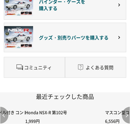
バインダー・ケースを
購入する
グッズ・別売りパーツを購入する
コミュニティ
よくある質問
最近チェックした商品
付き コントローラー＆ポイント切り替えスイッチRC-02/C002 /A06
Honda NSX-R 第102号
マスコン型コン
1,999円
6,556円