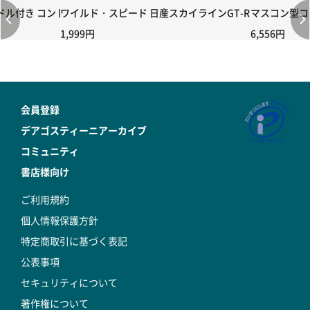
付き コントローラー＆ポイント切り替えスイッチRC-02/C002 /A06
ワイルド・スピード 日産スカイラインGT-R（R34） 第6
マスコン型コン
1,999円
6,556円
会員登録
デアゴスティーニアーカイブ
コミュニティ
書店様向け
ご利用規約
個人情報保護方針
特定商取引に基づく表記
公表事項
セキュリティについて
著作権について