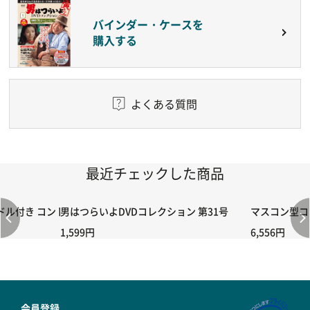
バインダー・ケースを
購入する
よくある質問
最近チェックした商品
付き コントローラー＆ポイント切り替えスイッチRC-02/C002 /A06
男はつらいよDVDコレクション 第31号
マスコン型コン
1,599円
6,556円
会員登録