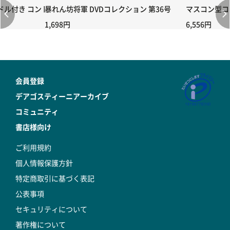
付き コントローラー＆ポイント切り替えスイッチRC-02/C002 /A06
暴れん坊将軍 DVDコレクション 第36号
マスコン型コン
1,698円
6,556円
会員登録
デアゴスティーニアーカイブ
コミュニティ
書店様向け
ご利用規約
個人情報保護方針
特定商取引に基づく表記
公表事項
セキュリティについて
著作権について