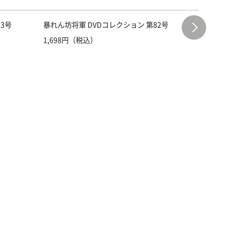
3号
暴れん坊将軍 DVDコレクション 第82号
暴れん坊
1,698円（税込）
1,698