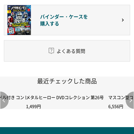
バインダー・ケースを
購入する
よくある質問
最近チェックした商品
付き コントローラー＆ポイント切り替えスイッチRC-02/C002 /A06
メタルヒーロー DVDコレクション 第26号
マスコン型コン
1,499円
6,556円