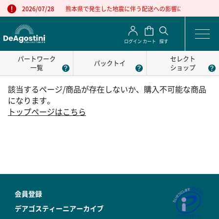
熊本県で発生した地震に伴う配送への影響について
2026/07/28
ログイン
カート
探す
パートワーク
セレクト
パックトイ
一覧
ショップ
該当するページ/商品が存在しないか、購入不可能な商品
になります。
トップページはこちら
会員登録
デアゴスティーニアーカイブ