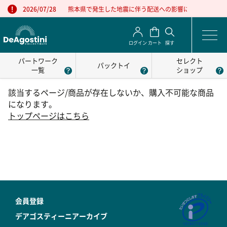
熊本県で発生した地震に伴う配送への影響について
2026/07/28
ログイン
カート
探す
パートワーク
セレクト
パックトイ
一覧
ショップ
該当するページ/商品が存在しないか、購入不可能な商品
になります。
トップページはこちら
会員登録
デアゴスティーニアーカイブ