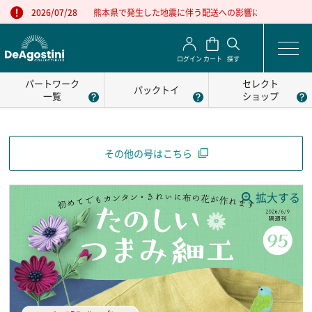
熊本県で発生した地震に伴う配送への影響について
2026/07/28
ログイン
カート
探す
パートワーク
セレクト
パックトイ
一覧
ショップ
その他の号はこちら