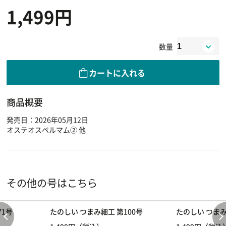
1,499円
数量
カートに入れる
商品概要
発売日：2026年05月12日
オステオスペルマム② 他
その他の号はこちら
71号
たのしい つまみ細工 第100号
たのしい つまみ