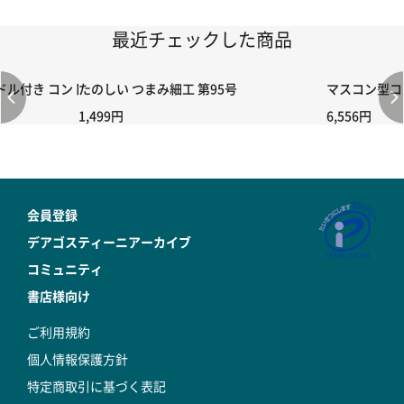
最近チェックした商品
付き コントローラー＆ポイント切り替えスイッチRC-02/C002 /A06
たのしい つまみ細工 第95号
マスコン型コン
1,499円
6,556円
会員登録
デアゴスティーニアーカイブ
コミュニティ
書店様向け
ご利用規約
個人情報保護方針
特定商取引に基づく表記