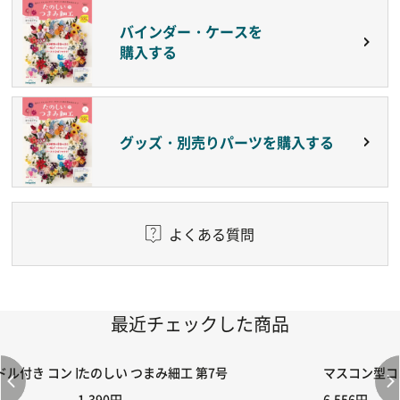
バインダー・ケースを
購入する
グッズ・別売りパーツを購入する
よくある質問
最近チェックした商品
付き コントローラー＆ポイント切り替えスイッチRC-02/C002 /A06
たのしい つまみ細工 第7号
マスコン型コン
1,390円
6,556円