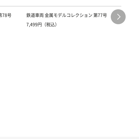
78号
鉄道車両 金属モデルコレクション 第77号
鉄道車両
7,499円（税込）
7,499