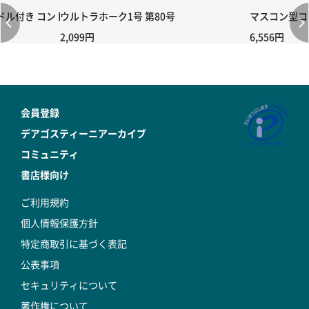
付き コントローラー＆ポイント切り替えスイッチRC-02/C002 /A06
ウルトラホーク1号 第80号
マスコン型コン
2,099円
6,556円
会員登録
デアゴスティーニアーカイブ
コミュニティ
書店様向け
ご利用規約
個人情報保護方針
特定商取引に基づく表記
公表事項
セキュリティについて
著作権について