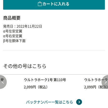
カートに入れる
商品概要
発売日：2022年11月22日
α号左安定翼
α号右安定翼
β号左胴体下面
その他の号はこちら
1号
ウルトラホーク1号 第110号
ウルトラホーク1
2,099円（税込）
2,099円（税込
バックナンバー一覧はこちら