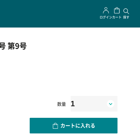
ログイン
カート
探す
号 第9号
数量
カートに入れる