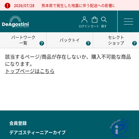
熊本県で発生した地震に伴う配送への影響について
2026/07/28
ログイン
カート
探す
パートワーク
セレクト
パックトイ
一覧
ショップ
該当するページ/商品が存在しないか、購入不可能な商品
になります。
トップページはこちら
会員登録
デアゴスティーニアーカイブ