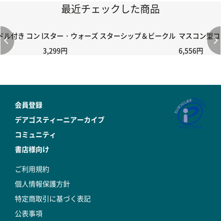
最近チェックした商品
付き コントローラー＆ポイント切り替えスイッチRC-02/C002 /A06
スター・ウォーズ スターシップ＆ビークル・コレクション
マスコン型コン
3,299円
6,556円
会員登録
デアゴスティーニアーカイブ
コミュニティ
書店様向け
ご利用規約
個人情報保護方針
特定商取引に基づく表記
公表事項